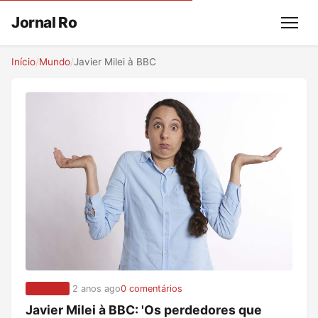
Jornal Ro
Menu
Início
/
Mundo
/
Javier Milei à BBC
2 anos ago
0 comentários
MUNDO
Javier Milei à BBC: 'Os perdedores que