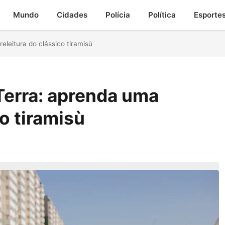
Mundo
Cidades
Polícia
Política
Esporte
leitura do clássico tiramisù
Terra: aprenda uma
co tiramisù