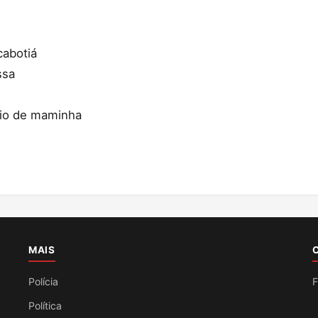
cabotiá
ssa
eio de maminha
MAIS
Polícia
F
Política